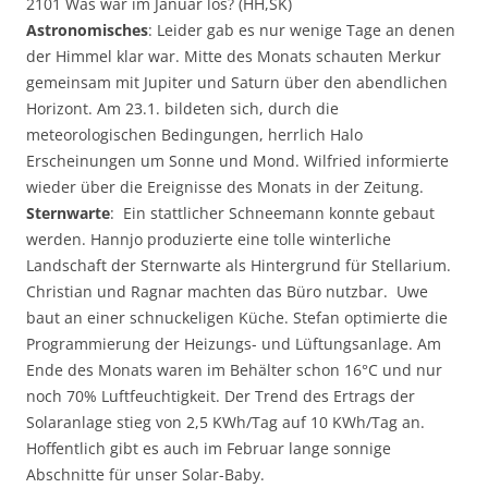
2101 Was war im Januar los? (HH,SK)
Astronomisches
: Leider gab es nur wenige Tage an denen
der Himmel klar war. Mitte des Monats schauten Merkur
gemeinsam mit Jupiter und Saturn über den abendlichen
Horizont. Am 23.1. bildeten sich, durch die
meteorologischen Bedingungen, herrlich Halo
Erscheinungen um Sonne und Mond. Wilfried informierte
wieder über die Ereignisse des Monats in der Zeitung.
Sternwarte
: Ein stattlicher Schneemann konnte gebaut
werden. Hannjo produzierte eine tolle winterliche
Landschaft der Sternwarte als Hintergrund für Stellarium.
Christian und Ragnar machten das Büro nutzbar. Uwe
baut an einer schnuckeligen Küche. Stefan optimierte die
Programmierung der Heizungs- und Lüftungsanlage. Am
Ende des Monats waren im Behälter schon 16°C und nur
noch 70% Luftfeuchtigkeit. Der Trend des Ertrags der
Solaranlage stieg von 2,5 KWh/Tag auf 10 KWh/Tag an.
Hoffentlich gibt es auch im Februar lange sonnige
Abschnitte für unser Solar-Baby.