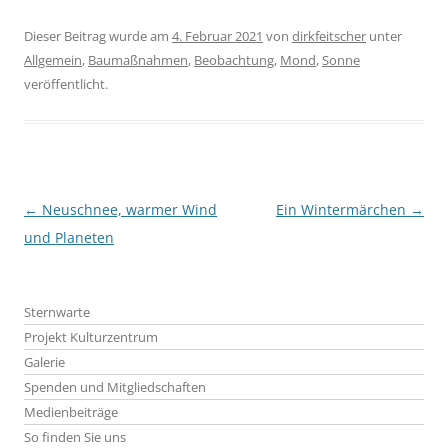
Dieser Beitrag wurde am
4. Februar 2021
von
dirkfeitscher
unter
Allgemein
,
Baumaßnahmen
,
Beobachtung
,
Mond
,
Sonne
veröffentlicht.
Beitragsnavigation
←
Neuschnee, warmer Wind
Ein Wintermärchen
→
und Planeten
Sternwarte
Projekt Kulturzentrum
Galerie
Spenden und Mitgliedschaften
Medienbeiträge
So finden Sie uns