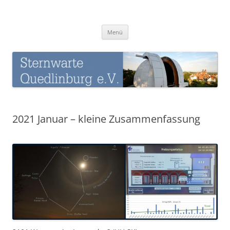
Zum
Inhalt
Sternwarte-Quedlinburg
springen
Menü
2021 Januar – kleine Zusammenfassung